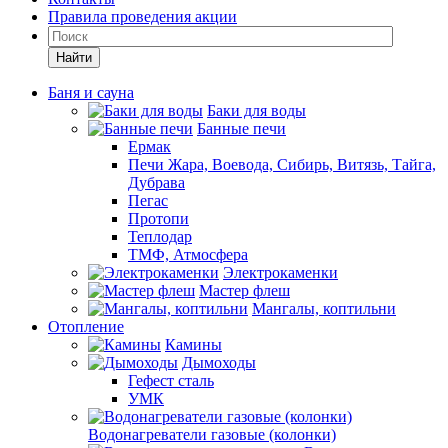
Правила проведения акции
Найти
Баня и сауна
Баки для воды
Банные печи
Ермак
Печи Жара, Воевода, Сибирь, Витязь, Тайга,
Дубрава
Пегас
Протопи
Теплодар
ТМФ, Атмосфера
Электрокаменки
Мастер флеш
Мангалы, коптильни
Отопление
Камины
Дымоходы
Гефест сталь
УМК
Водонагреватели газовые (колонки)