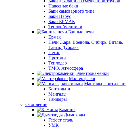
Баки для бани со смещенной трубой
Навесные баки
Баки самоварного типа
Баки Парус
Баки ЕРМАК
Теплообменники
Банные печи
Ермак
Печи Жара, Воевода, Сибирь, Витязь,
Тайга, Дубрава
Пегас
Протопи
Теплодар
ТМФ, Атмосфера
Электрокаменки
Мастер флеш
Мангалы, коптильни
Коптильни
Мангалы
Тандыры
Отопление
Камины
Дымоходы
Гефест сталь
УМК