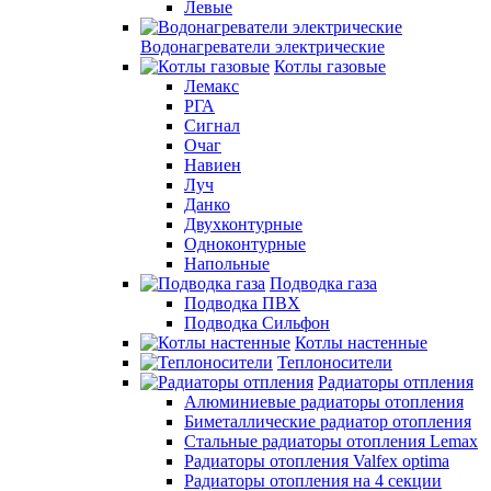
Левые
Водонагреватели электрические
Котлы газовые
Лемакс
РГА
Сигнал
Очаг
Навиен
Луч
Данко
Двухконтурные
Одноконтурные
Напольные
Подводка газа
Подводка ПВХ
Подводка Сильфон
Котлы настенные
Теплоносители
Радиаторы отпления
Алюминиевые радиаторы отопления
Биметаллические радиатор отопления
Стальные радиаторы отопления Lemax
Радиаторы отопления Valfex optima
Радиаторы отопления на 4 секции