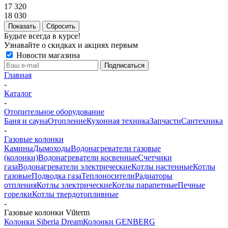
17 320
18 030
Сбросить
Будьте всегда в курсе!
Узнавайте о скидках и акциях первым
Новости магазина
Главная
-
Каталог
-
Отопительное оборудование
Баня и сауна
Отопление
Кухонная техника
Запчасти
Сантехника
-
Газовые колонки
Камины
Дымоходы
Водонагреватели газовые
(колонки)
Водонагреватели косвенные
Счетчики
газа
Водонагреватели электрические
Котлы настенные
Котлы
газовые
Подводка газа
Теплоносители
Радиаторы
отпления
Котлы электрические
Котлы парапетные
Печные
горелки
Котлы твердотопливные
-
Газовые колонки Vilterm
Колонки Siberia Dream
Колонки GENBERG