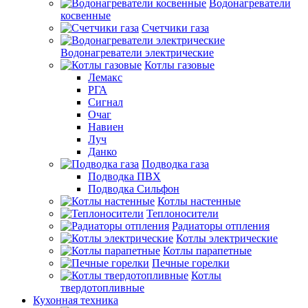
Водонагреватели
косвенные
Счетчики газа
Водонагреватели электрические
Котлы газовые
Лемакс
РГА
Сигнал
Очаг
Навиен
Луч
Данко
Подводка газа
Подводка ПВХ
Подводка Сильфон
Котлы настенные
Теплоносители
Радиаторы отпления
Котлы электрические
Котлы парапетные
Печные горелки
Котлы
твердотопливные
Кухонная техника