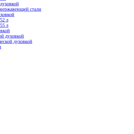
 духовкой
з нержавеющей стали
уховкой
52 л
55 л
овкой
ой духовкой
ческой духовкой
ы