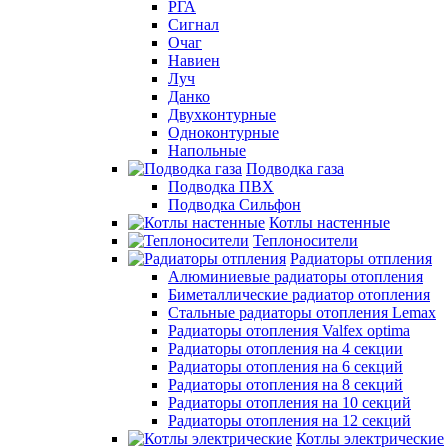
РГА
Сигнал
Очаг
Навиен
Луч
Данко
Двухконтурные
Одноконтурные
Напольные
Подводка газа
Подводка ПВХ
Подводка Сильфон
Котлы настенные
Теплоносители
Радиаторы отпления
Алюминиевые радиаторы отопления
Биметаллические радиатор отопления
Стальные радиаторы отопления Lemax
Радиаторы отопления Valfex optima
Радиаторы отопления на 4 секции
Радиаторы отопления на 6 секций
Радиаторы отопления на 8 секций
Радиаторы отопления на 10 секций
Радиаторы отопления на 12 секций
Котлы электрические