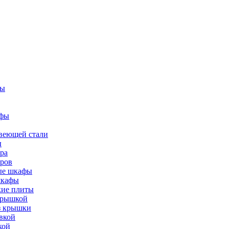
фы
афы
веющей стали
ы
ра
тров
вые шкафы
шкафы
кие плиты
 крышкой
ез крышки
вкой
кой