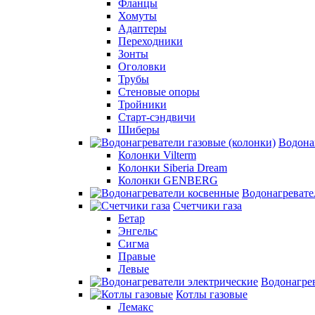
Фланцы
Хомуты
Адаптеры
Переходники
Зонты
Оголовки
Трубы
Стеновые опоры
Тройники
Старт-сэндвичи
Шиберы
Водона
Колонки Vilterm
Колонки Siberia Dream
Колонки GENBERG
Водонагревате
Счетчики газа
Бетар
Энгельс
Сигма
Правые
Левые
Водонагрев
Котлы газовые
Лемакс