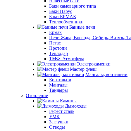
Навесные баки
Баки самоварного типа
Баки Парус
Баки ЕРМАК
Теплообменники
Банные печи
Ермак
Печи Жара, Воевода, Сибирь, Витязь, Т
Пегас
Протопи
Теплодар
ТМФ, Атмосфера
Электрокаменки
Мастер флеш
Мангалы, коптильни
Коптильни
Мангалы
Тандыры
Отопление
Камины
Дымоходы
Гефест сталь
УМК
Заглушки
Отводы