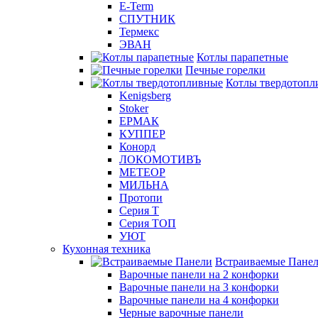
E-Term
СПУТНИК
Термекс
ЭВАН
Котлы парапетные
Печные горелки
Котлы твердотопл
Kenigsberg
Stoker
ЕРМАК
КУППЕР
Конорд
ЛОКОМОТИВЪ
МЕТЕОР
МИЛЬНА
Протопи
Серия Т
Серия ТОП
УЮТ
Кухонная техника
Встраиваемые Пане
Варочные панели на 2 конфорки
Варочные панели на 3 конфорки
Варочные панели на 4 конфорки
Черные варочные панели