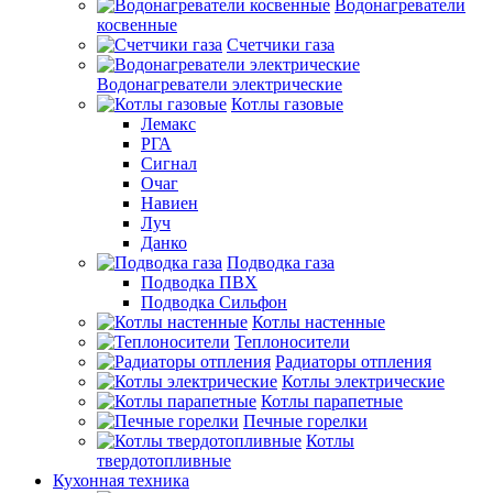
Водонагреватели
косвенные
Счетчики газа
Водонагреватели электрические
Котлы газовые
Лемакс
РГА
Сигнал
Очаг
Навиен
Луч
Данко
Подводка газа
Подводка ПВХ
Подводка Сильфон
Котлы настенные
Теплоносители
Радиаторы отпления
Котлы электрические
Котлы парапетные
Печные горелки
Котлы
твердотопливные
Кухонная техника