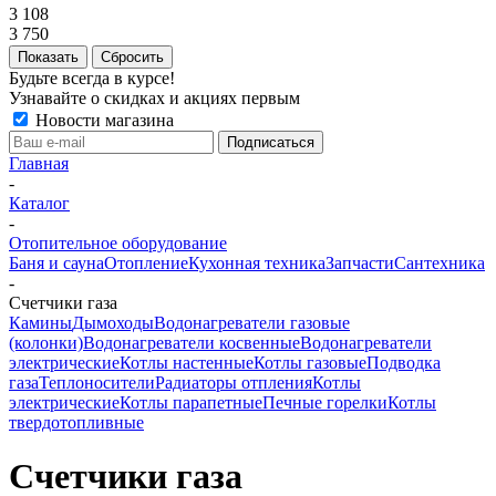
3 108
3 750
Сбросить
Будьте всегда в курсе!
Узнавайте о скидках и акциях первым
Новости магазина
Главная
-
Каталог
-
Отопительное оборудование
Баня и сауна
Отопление
Кухонная техника
Запчасти
Сантехника
-
Счетчики газа
Камины
Дымоходы
Водонагреватели газовые
(колонки)
Водонагреватели косвенные
Водонагреватели
электрические
Котлы настенные
Котлы газовые
Подводка
газа
Теплоносители
Радиаторы отпления
Котлы
электрические
Котлы парапетные
Печные горелки
Котлы
твердотопливные
Счетчики газа