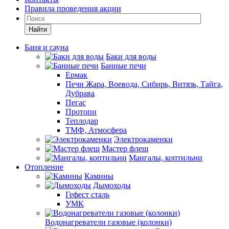
Правила проведения акции
Найти
Баня и сауна
Баки для воды
Банные печи
Ермак
Печи Жара, Воевода, Сибирь, Витязь, Тайга,
Дубрава
Пегас
Протопи
Теплодар
ТМФ, Атмосфера
Электрокаменки
Мастер флеш
Мангалы, коптильни
Отопление
Камины
Дымоходы
Гефест сталь
УМК
Водонагреватели газовые (колонки)