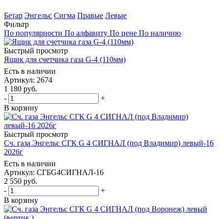
Бетар
Энгельс
Сигма
Правые
Левые
Фильтр
По популярности
По алфавиту
По цене
По наличию
Быстрый просмотр
Ящик для счетчика газа G-4 (110мм)
Есть в наличии
Артикул: 2674
1 180
руб.
-
+
В корзину
Быстрый просмотр
Сч. газа Энгельс СГК G 4 СИГНАЛ (под Владимир) левый-16
2026г
Есть в наличии
Артикул: СГБG4СИГНАЛ-16
2 550
руб.
-
+
В корзину