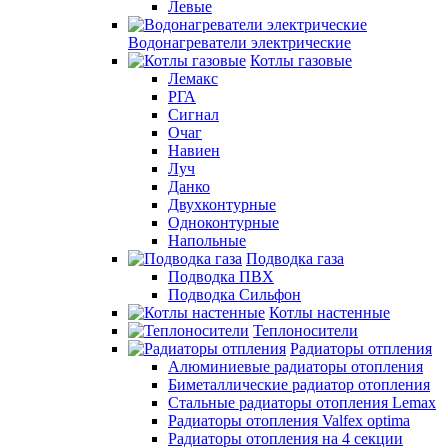
Левые
Водонагреватели электрические
Котлы газовые
Лемакс
РГА
Сигнал
Очаг
Навиен
Луч
Данко
Двухконтурные
Одноконтурные
Напольные
Подводка газа
Подводка ПВХ
Подводка Сильфон
Котлы настенные
Теплоносители
Радиаторы отпления
Алюминиевые радиаторы отопления
Биметаллические радиатор отопления
Стальные радиаторы отопления Lemax
Радиаторы отопления Valfex optima
Радиаторы отопления на 4 секции