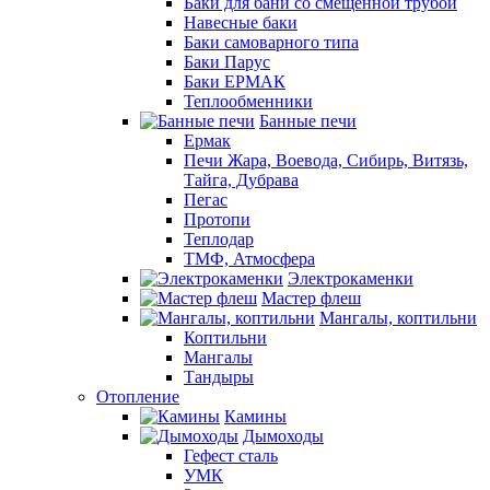
Баки для бани со смещенной трубой
Навесные баки
Баки самоварного типа
Баки Парус
Баки ЕРМАК
Теплообменники
Банные печи
Ермак
Печи Жара, Воевода, Сибирь, Витязь,
Тайга, Дубрава
Пегас
Протопи
Теплодар
ТМФ, Атмосфера
Электрокаменки
Мастер флеш
Мангалы, коптильни
Коптильни
Мангалы
Тандыры
Отопление
Камины
Дымоходы
Гефест сталь
УМК