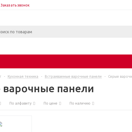
Заказать звонок
г
-
Кухонная техника
-
Встраиваемые варочные панели
-
Серые вароч
 варочные панели
По алфавиту
По цене
По наличию