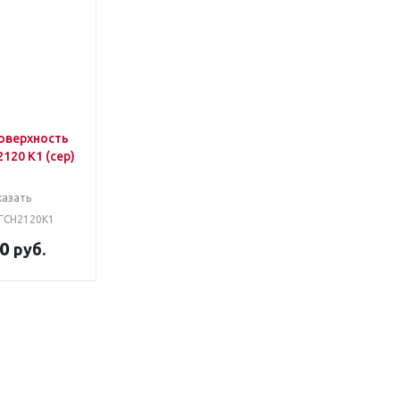
оверхность
120 К1 (сер)
казать
СГСН2120К1
30
руб.