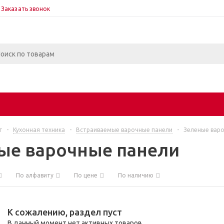
Заказать звонок
г
-
Кухонная техника
-
Встраиваемые варочные панели
-
Зеленые вар
ые варочные панели
По алфавиту
По цене
По наличию
К сожалению, раздел пуст
В данный момент нет активных товаров