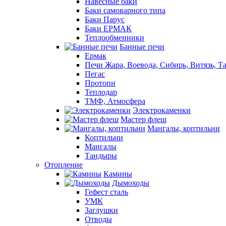
Навесные баки
Баки самоварного типа
Баки Парус
Баки ЕРМАК
Теплообменники
Банные печи
Ермак
Печи Жара, Воевода, Сибирь, Витязь, Т
Пегас
Протопи
Теплодар
ТМФ, Атмосфера
Электрокаменки
Мастер флеш
Мангалы, коптильни
Коптильни
Мангалы
Тандыры
Отопление
Камины
Дымоходы
Гефест сталь
УМК
Заглушки
Отводы