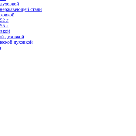
 духовкой
з нержавеющей стали
уховкой
52 л
55 л
овкой
ой духовкой
ческой духовкой
ы