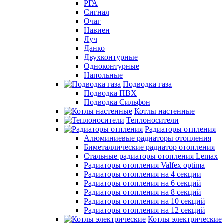
РГА
Сигнал
Очаг
Навиен
Луч
Данко
Двухконтурные
Одноконтурные
Напольные
Подводка газа
Подводка ПВХ
Подводка Сильфон
Котлы настенные
Теплоносители
Радиаторы отпления
Алюминиевые радиаторы отопления
Биметаллические радиатор отопления
Стальные радиаторы отопления Lemax
Радиаторы отопления Valfex optima
Радиаторы отопления на 4 секции
Радиаторы отопления на 6 секций
Радиаторы отопления на 8 секций
Радиаторы отопления на 10 секций
Радиаторы отопления на 12 секций
Котлы электрические