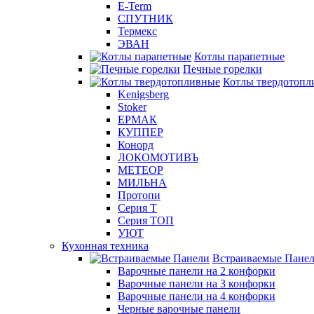
E-Term
СПУТНИК
Термекс
ЭВАН
Котлы парапетные
Печные горелки
Котлы твердотопл
Kenigsberg
Stoker
ЕРМАК
КУППЕР
Конорд
ЛОКОМОТИВЪ
МЕТЕОР
МИЛЬНА
Протопи
Серия Т
Серия ТОП
УЮТ
Кухонная техника
Встраиваемые Пане
Варочные панели на 2 конфорки
Варочные панели на 3 конфорки
Варочные панели на 4 конфорки
Черные варочные панели