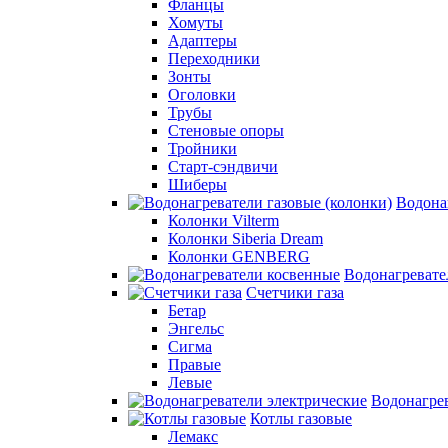
Фланцы
Хомуты
Адаптеры
Переходники
Зонты
Оголовки
Трубы
Стеновые опоры
Тройники
Старт-сэндвичи
Шиберы
Водона
Колонки Vilterm
Колонки Siberia Dream
Колонки GENBERG
Водонагревате
Счетчики газа
Бетар
Энгельс
Сигма
Правые
Левые
Водонагрев
Котлы газовые
Лемакс