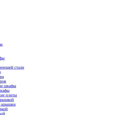
фы
афы
веющей стали
ы
ра
тров
вые шкафы
шкафы
кие плиты
 крышкой
ез крышки
вкой
кой