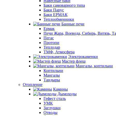
Навесные баки
Баки самоварного типа
Баки Парус
Баки ЕРМАК
Теплообменники
Банные печи
Ермак
Печи Жара, Воевода, Сибирь, Витязь, Т
Пегас
Протопи
Теплодар
ТМФ, Атмосфера
Электрокаменки
Мастер флеш
Мангалы, коптильни
Коптильни
Мангалы
Тандыры
Отопление
Камины
Дымоходы
Гефест сталь
УМК
Заглушки
Отводы