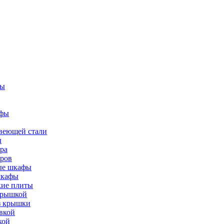
фы
афы
веющей стали
ы
ра
тров
вые шкафы
шкафы
кие плиты
 крышкой
ез крышки
вкой
кой