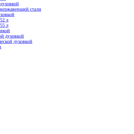
 духовкой
з нержавеющей стали
уховкой
52 л
55 л
овкой
ой духовкой
ческой духовкой
ы