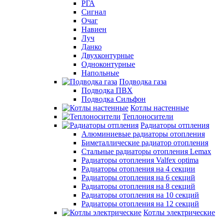
РГА
Сигнал
Очаг
Навиен
Луч
Данко
Двухконтурные
Одноконтурные
Напольные
Подводка газа
Подводка ПВХ
Подводка Сильфон
Котлы настенные
Теплоносители
Радиаторы отпления
Алюминиевые радиаторы отопления
Биметаллические радиатор отопления
Стальные радиаторы отопления Lemax
Радиаторы отопления Valfex optima
Радиаторы отопления на 4 секции
Радиаторы отопления на 6 секций
Радиаторы отопления на 8 секций
Радиаторы отопления на 10 секций
Радиаторы отопления на 12 секций
Котлы электрические