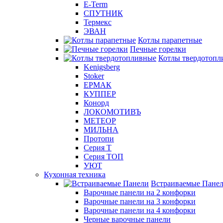
E-Term
СПУТНИК
Термекс
ЭВАН
Котлы парапетные
Печные горелки
Котлы твердотопл
Kenigsberg
Stoker
ЕРМАК
КУППЕР
Конорд
ЛОКОМОТИВЪ
МЕТЕОР
МИЛЬНА
Протопи
Серия Т
Серия ТОП
УЮТ
Кухонная техника
Встраиваемые Пане
Варочные панели на 2 конфорки
Варочные панели на 3 конфорки
Варочные панели на 4 конфорки
Черные варочные панели