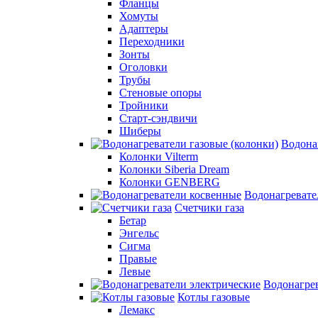
Фланцы
Хомуты
Адаптеры
Переходники
Зонты
Оголовки
Трубы
Стеновые опоры
Тройники
Старт-сэндвичи
Шиберы
Водона
Колонки Vilterm
Колонки Siberia Dream
Колонки GENBERG
Водонагревате
Счетчики газа
Бетар
Энгельс
Сигма
Правые
Левые
Водонагрев
Котлы газовые
Лемакс